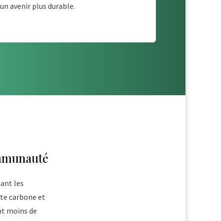
n avenir plus durable.
ommunauté
nant les
te carbone et
nt moins de