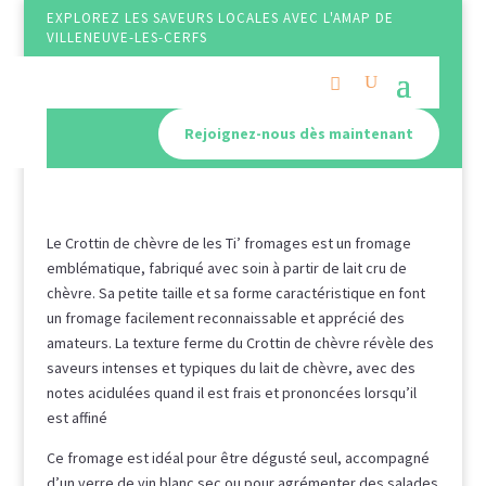
EXPLOREZ LES SAVEURS LOCALES AVEC L'AMAP DE
VILLENEUVE-LES-CERFS
Rejoignez-nous dès maintenant
Le Crottin de chèvre de les Ti’ fromages est un fromage
emblématique, fabriqué avec soin à partir de lait cru de
chèvre. Sa petite taille et sa forme caractéristique en font
un fromage facilement reconnaissable et apprécié des
amateurs. La texture ferme du Crottin de chèvre révèle des
saveurs intenses et typiques du lait de chèvre, avec des
notes acidulées quand il est frais et prononcées lorsqu’il
est affiné
Ce fromage est idéal pour être dégusté seul, accompagné
d’un verre de vin blanc sec ou pour agrémenter des salades