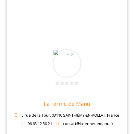
0
sur
La ferme de Manu
5
5 rue de la Tour, 03110 SAINT-RÉMY-EN-ROLLAT, France
06 63 12 50 21
contact@lafermedemanu.fr