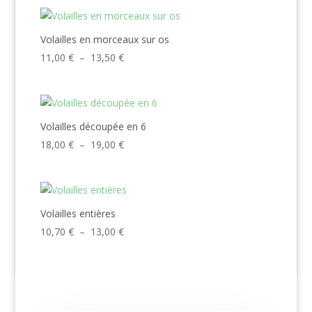
prix :
7,00 €
à
Volailles en morceaux sur os
21,90 €
Plage
11,00
€
–
13,50
€
de
prix :
11,00 €
à
Volailles découpée en 6
13,50 €
Plage
18,00
€
–
19,00
€
de
prix :
18,00 €
à
Volailles entières
19,00 €
Plage
10,70
€
–
13,00
€
de
prix :
10,70 €
à
13,00 €