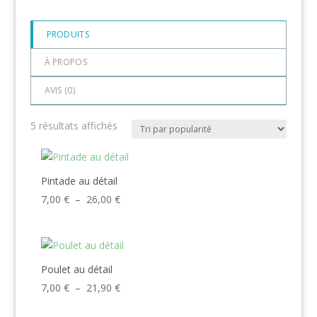
PRODUITS
À PROPOS
AVIS (
0
)
Trié
5 résultats affichés
par
popularité
Pintade au détail
Plage
7,00
€
–
26,00
€
de
prix :
7,00 €
à
Poulet au détail
26,00 €
Plage
7,00
€
–
21,90
€
de