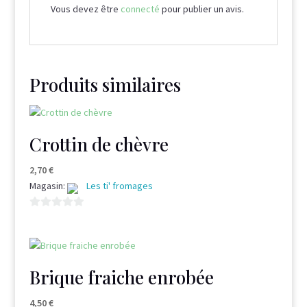
Vous devez être
connecté
pour publier un avis.
Produits similaires
Crottin de chèvre
2,70
€
Magasin:
Les ti' fromages
0
s
u
r
Brique fraiche enrobée
5
4,50
€