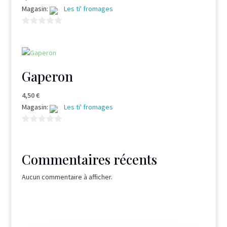
Magasin:
Les ti' fromages
0
s
u
r
Gaperon
5
4,50
€
Magasin:
Les ti' fromages
0
s
u
Commentaires récents
r
5
Aucun commentaire à afficher.