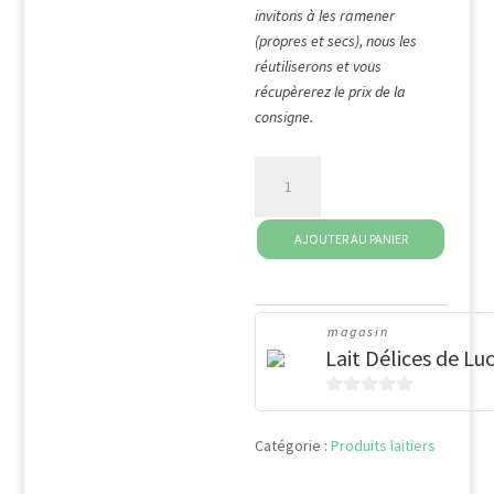
invitons à les ramener
(propres et secs), nous les
réutiliserons et vous
récupèrerez le prix de la
consigne.
quantité
de
Consigne
AJOUTER AU PANIER
:Panier
pour
6
Yahourt
magasin
Lait Délices de Luc
0
s
Catégorie :
Produits laitiers
u
r