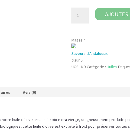
quantité
AJOUTER 
de
Huile
d’olive
Magasin
Saveurs d'Andalousie
0
sur 5
UGS :
ND
Catégorie :
Huiles
Étiquet
aires
Avis (0)
 notre huile d’olive artisanale bio extra vierge, soigneusement produite pa
iologiques, cette huile d’olive est extraite à froid pour préserver toutes s