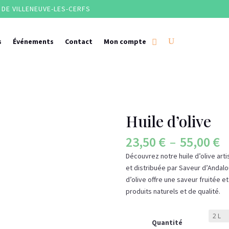
DE VILLENEUVE-LES-CERFS
s
Événements
Contact
Mon compte
Huile d’olive
P
23,50
€
–
55,00
€
d
Découvrez notre huile d’olive arti
pr
et distribuée par Saveur d’Andalou
2
d’olive offre une saveur fruitée 
à
produits naturels et de qualité.
5
Quantité