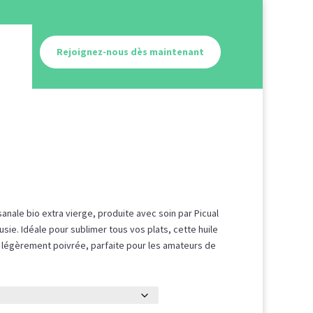
Rejoignez-nous dès maintenant
lage
e
sanale bio extra vierge, produite avec soin par Picual
ix :
sie. Idéale pour sublimer tous vos plats, cette huile
3,50 €
et légèrement poivrée, parfaite pour les amateurs de
5,00 €