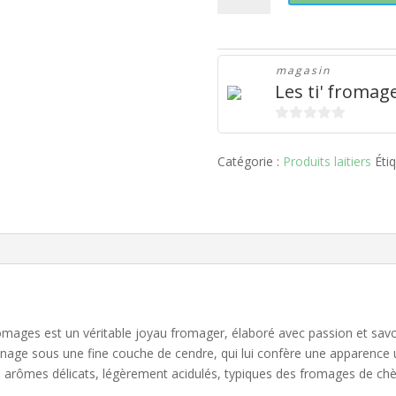
Pyramide
cendrée
magasin
Les ti' fromag
0
s
Catégorie :
Produits laitiers
Éti
u
r
5
mages est un véritable joyau fromager, élaboré avec passion et savoir-
inage sous une fine couche de cendre, qui lui confère une apparence u
arômes délicats, légèrement acidulés, typiques des fromages de chèv