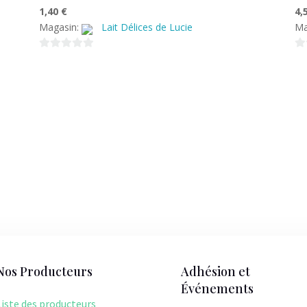
1,40
€
4,
Magasin:
Lait Délices de Lucie
Ma
0
0
s
s
u
u
r
r
5
5
Nos Producteurs
Adhésion et
Événements
Liste des producteurs