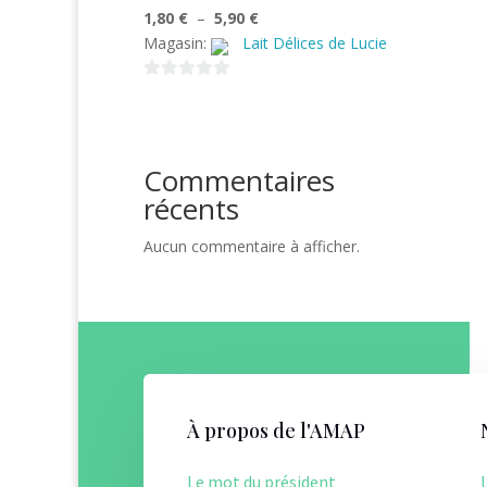
Plage
1,80
€
–
5,90
€
de
Magasin:
Lait Délices de Lucie
prix :
1,80 €
0
s
à
u
5,90 €
r
Commentaires
5
récents
Aucun commentaire à afficher.
À propos de l'AMAP
Le mot du président