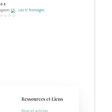
50
€
gasin:
Les ti' fromages
Ressources et Liens
Blog et articles