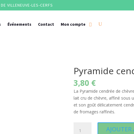
DE VILLENEUVE-LES-CERFS
s
Événements
Contact
Mon compte
Pyramide cen
3,80
€
La Pyramide cendrée de chèvre 
lait cru de chèvre, affiné sous
et son goût délicatement cendr
de fromages raffinés.
quantité
AJOUTER 
de