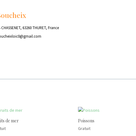
Boucheix
 CHASSENET, 63260 THURET, France
oucheixloic0@gmail.com
its de mer
Poissons
tuit
Gratuit