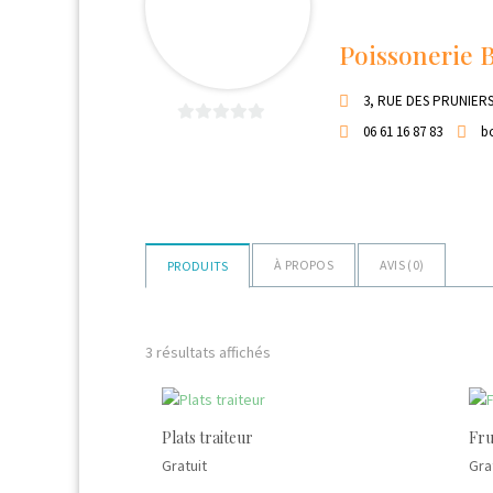
Poissonerie 
3, RUE DES PRUNIERS
06 61 16 87 83
b
0
sur
5
À PROPOS
AVIS (
0
)
PRODUITS
Trié
3 résultats affichés
par
popularité
Plats traiteur
Fru
Gratuit
Gra