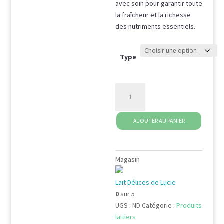
avec soin pour garantir toute
la fraîcheur et la richesse
des nutriments essentiels.
Type
quantité
de
Lait
AJOUTER AU PANIER
cru
entier
(1
L)
Magasin
Lait Délices de Lucie
0
sur 5
UGS :
ND
Catégorie :
Produits
laitiers