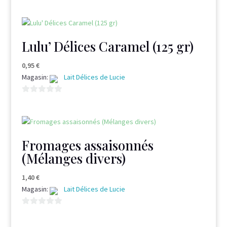
0,85 €
0
s
à
u
3,50 €
r
Lulu’ Délices Caramel (125 gr)
5
0,95
€
Magasin:
Lait Délices de Lucie
0
s
u
r
Fromages assaisonnés
5
(Mélanges divers)
1,40
€
Magasin:
Lait Délices de Lucie
0
s