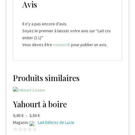
Avis
Il n’y a pas encore d’avis.
Soyez le premier à laisser votre avis sur “Lait cru
entier (1 L)”
Vous devez être
connecté
pour publier un avis.
Produits similaires
Yahourt à boire
Plage
0,85
€
–
3,50
€
de
Magasin:
Lait Délices de Lucie
prix :